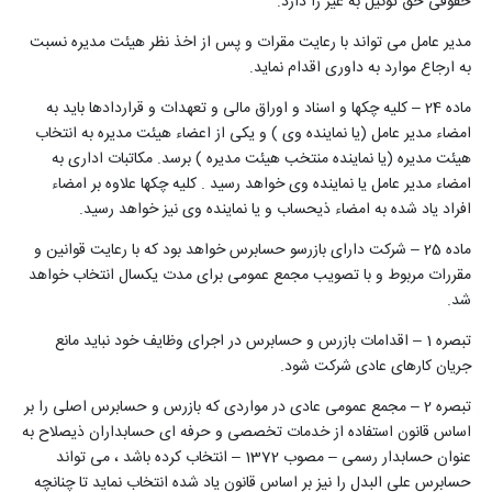
حقوقی حق توکیل به غیر را دارد.
مدیر عامل می تواند با رعایت مقرات و پس از اخذ نظر هیئت مدیره نسبت
به ارجاع موارد به داوری اقدام نماید.
ماده 24 – کلیه چکها و اسناد و اوراق مالی و تعهدات و قراردادها باید به
امضاء مدیر عامل (یا نماینده وی ) و یکی از اعضاء هیئت مدیره به انتخاب
هیئت مدیره (یا نماینده منتخب هیئت مدیره ) برسد. مکاتبات اداری به
امضاء مدیر عامل یا نماینده وی خواهد رسید . کلیه چکها علاوه بر امضاء
افراد یاد شده به امضاء ذیحساب و یا نماینده وی نیز خواهد رسید.
ماده 25 – شرکت دارای بازرسو حسابرس خواهد بود که با رعایت قوانین و
مقررات مربوط و با تصویب مجمع عمومی برای مدت یکسال انتخاب خواهد
شد.
تبصره 1 – اقدامات بازرس و حسابرس در اجرای وظایف خود نباید مانع
جریان کارهای عادی شرکت شود.
تبصره 2 – مجمع عمومی عادی در مواردی که بازرس و حسابرس اصلی را بر
اساس قانون استفاده از خدمات تخصصی و حرفه ای حسابداران ذیصلاح به
عنوان حسابدار رسمی – مصوب 1372 – انتخاب کرده باشد ، می تواند
حسابرس علی البدل را نیز بر اساس قانون یاد شده انتخاب نماید تا چنانچه