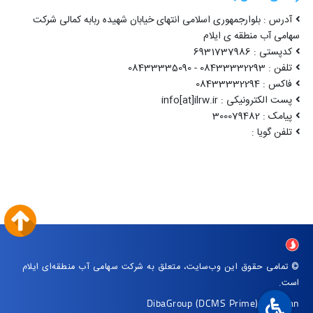
آدرس : بلوارجمهوری اسلامی انتهای خیابان شهیده ربابه کمالی شرکت
سهامی آب منطقه ی ایلام
کدپستی : 6931737986
تلفن : 08433332293 - 08433335090
فاکس : 08433332294
پست الکترونیکی : info[at]ilrw.ir
پیامک : 300079482
تلفن گویا :
© تمامی حقوق این وب‌سایت، متعلق به شرکت سهامی آب منطقه‌ای ایلام
است.
DibaGroup
(DCMS Prime)
|
Arvan